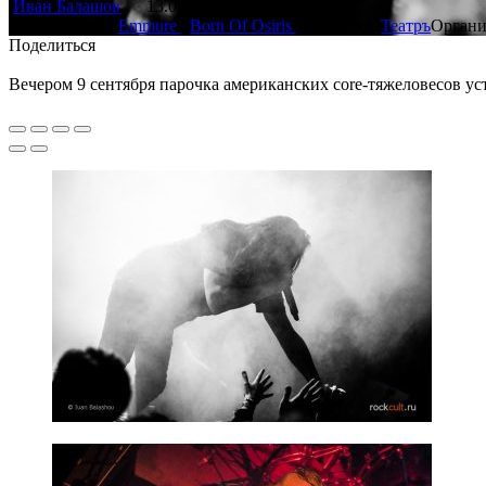
Иван Балашов
13.09.2015
555
Исполнители:
Emmure
,
Born Of Osiris
Площадка:
Театръ
Органи
Поделиться
Вечером 9 сентября парочка американских core-тяжеловесов ус