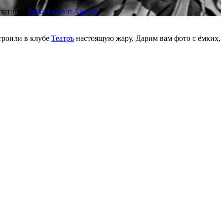
заторы:
Spika Concert Agency
троили в клубе
Театръ
настоящую жару. Дарим вам фото с ёмких,