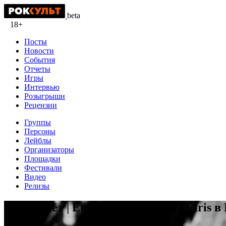
beta
18+
Посты
Новости
События
Отчеты
Игры
Интервью
Розыгрыши
Рецензии
Группы
Персоны
Лейблы
Организаторы
Площадки
Фестивали
Видео
Релизы
Фотоотчёт | Emmure & Born Of Osiris в М