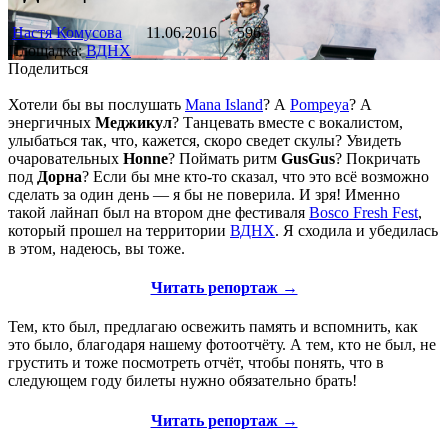
Настя Комусова
11.06.2016
596
Площадка:
ВДНХ
Поделиться
Хотели бы вы послушать
Mana Island
? А
Pompeya
? А
энергичных
Меджикул
? Танцевать вместе с вокалистом,
улыбаться так, что, кажется, скоро сведет скулы? Увидеть
очаровательных
Honne
? Поймать ритм
GusGus
? Покричать
под
Дорна
? Если бы мне кто-то сказал, что это всё возможно
сделать за один день — я бы не поверила. И зря! Именно
такой лайнап был на втором дне фестиваля
Bosco Fresh Fest
,
который прошел на территории
ВДНХ
. Я сходила и убедилась
в этом, надеюсь, вы тоже.
Читать репортаж →
Тем, кто был, предлагаю освежить память и вспомнить, как
это было, благодаря нашему фотоотчёту. А тем, кто не был, не
грустить и тоже посмотреть отчёт, чтобы понять, что в
следующем году билеты нужно обязательно брать!
Читать репортаж →