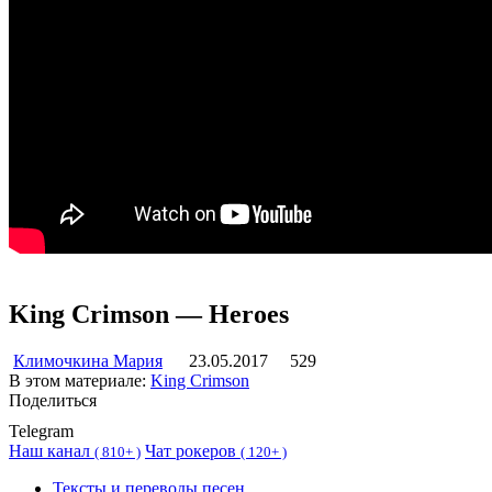
King Crimson — Heroes
Климочкина Мария
23.05.2017
529
В этом материале:
King Crimson
Поделиться
Telegram
Наш канал
Чат рокеров
(
810+ )
(
120+ )
Тексты и переводы песен