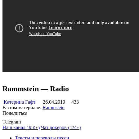
Rammstein — Radio
Катерина Гафт
26.04.2019
433
В этом материале:
Rammstein
Поделиться
Telegram
Наш канал
Чат рокеров
(
810+ )
(
120+ )
Тексты и переводы песен