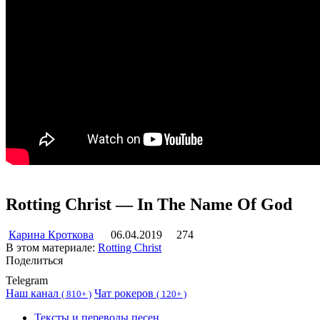
Rotting Christ — In The Name Of God
Карина Кроткова
06.04.2019
274
В этом материале:
Rotting Christ
Поделиться
Telegram
Наш канал
Чат рокеров
(
810+ )
(
120+ )
Тексты и переводы песен