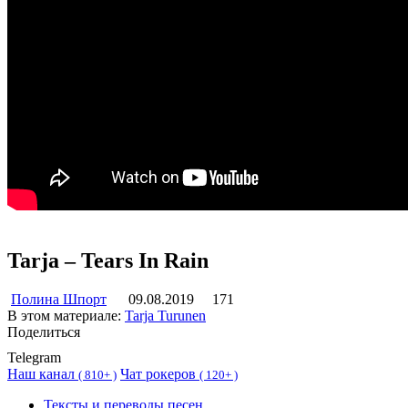
Tarja – Tears In Rain
Полина Шпорт
09.08.2019
171
В этом материале:
Tarja Turunen
Поделиться
Telegram
Наш канал
Чат рокеров
(
810+ )
(
120+ )
Тексты и переводы песен