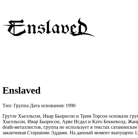
Enslaved
Тип:
Группа
Дата основания:
1990
Грутле Хьелльсон, Ивар Бьорнсон и Трим Торсон основали гру
Хьелльсон, Ивар Бьорнсон, Арве Исдал и Като Беккеволд. Жанр г
death-металлистов, группа не использует в текстах сатанински
заканчивая Старшими Эддами. На данный момент выпущено 12 