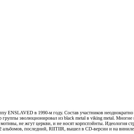
ппу ENSLAVED в 1990-м году. Состав участников неоднократно 
руппы эволюционировал из black metal в viking metal. Многие пу
е мотивы, не жгут церкви, и не носят корпспэйнты. Идеология с
альбомов, последний, RIITIIR, вышел в CD-версии и на виниле