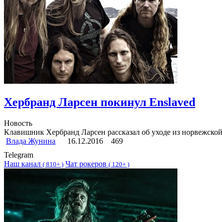
Хербранд Ларсен покинул Enslaved
Новость
Клавишник Хербранд Ларсен рассказал об уходе из норвежс
Влада Жунина
16.12.2016
469
Telegram
Наш канал
Чат рокеров
(
810+ )
(
120+ )