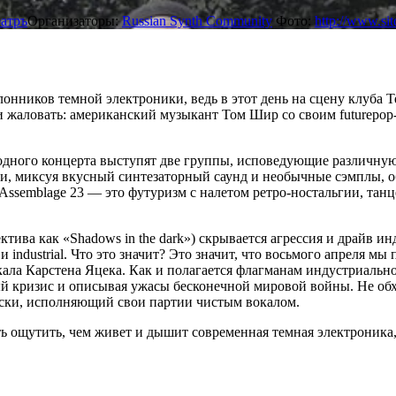
еатръ
Организаторы:
Russian Synth Community
Фото:
http://www.sit
лонников темной электроники, ведь в этот день на сцену клуба 
жаловать: американский музыкант Том Шир со своим futurepop-пр
 одного концерта выступят две группы, исповедующие различную
зыки, миксуя вкусный синтезаторный саунд и необычные сэмплы
ssemblage 23 — это футуризм с налетом ретро-ностальгии, танц
ектива как «Shadows in the dark») скрывается агрессия и драйв
 и industrial. Что это значит? Это значит, что восьмого апреля
ала Карстена Яцека. Как и полагается флагманам индустриально
кризис и описывая ужасы бесконечной мировой войны. Не обход
ски, исполняющий свои партии чистым вокалом.
ь ощутить, чем живет и дышит современная темная электроника