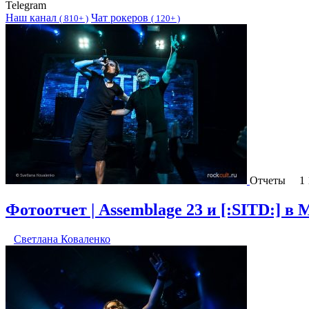
Telegram
Наш канал
Чат рокеров
(
810+ )
(
120+ )
Отчеты
1
Фотоотчет | Assemblage 23 и [:SITD:] в М
Светлана Коваленко