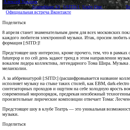
Алексей Токарев
19.03.2017
705
Исполнители:
Assemblage 23
,
[:SITD:]
,
Unity One
Площадка:
Т
Официальная встреча Вконтакте
Поделиться
8 апреля станет знаменательным днем для всех московских пок
каждого любителя электронной музыки. Итак, просим любить и 
формация [:SITD:]!
Предстоящее шоу интересно, кроме прочего, тем, что в рамках
futurepop и по сей день задают тренд в этом направлении му
вокалом лидера коллектива, легендарного Тома Шира. Музыка A
меланхолии.
А за аббревиатурой [:SITD:] (расшифровывается название колл
исполняет музыку на стыке таких стилей, как EBM, dark-electro
синтезаторных проходов и ощутим на себе холодную ярость вок
современный миропорядок, предрекая неизбежный техногенный 
пронзительные лирические композиции отвечает Томас Лесчен
Предстоящее шоу в клубе Театръ — это уникальная возможност
музыки.
Поделиться