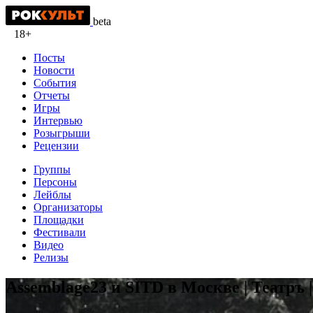
beta
18+
Посты
Новости
События
Отчеты
Игры
Интервью
Розыгрыши
Рецензии
Группы
Персоны
Лейблы
Организаторы
Площадки
Фестивали
Видео
Релизы
Assemblage23 и SITD в Москве | Театръ |