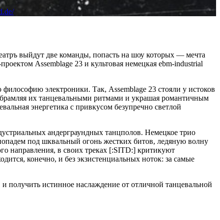
d.de/
Театръ выйдут две команды, попасть на шоу которых — мечта
оектом Assemblage 23 и культовая немецкая ebm-industrial
 философию электроники. Так, Assemblage 23 стояли у истоков
, обрамляя их танцевальными ритмами и украшая романтичным
евальная энергетика с привкусом безупречно светлой
 индустриальных андерграундных танцполов. Немецкое трио
 мы попадем под шквальный огонь жестких битов, ледяную волну
го направления, в своих треках [:SITD:] критикуют
ится, конечно, и без экзистенциальных ноток: за самые
, и получить истинное наслаждение от отличной танцевальной