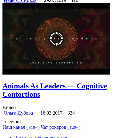
Иван Сотников
29.07.2019
116
Animals As Leaders — Cognitive
Contortions
Видео
Ольга Дубова
16.03.2017
334
Telegram
Наш канал
Чат рокеров
(
810+ )
(
120+ )
Тексты и переводы песен