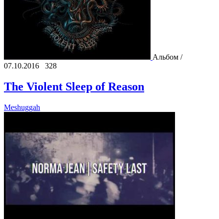
Альбом /
07.10.2016
328
The Violent Sleep of Reason
Meshuggah