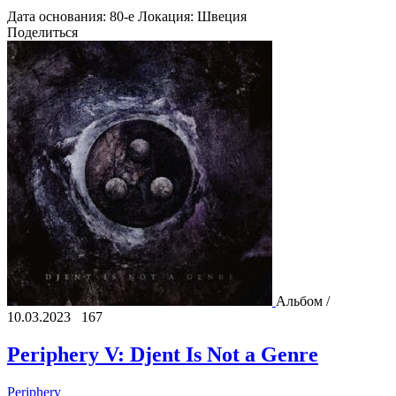
Дата основания:
80-е
Локация:
Швеция
Поделиться
Альбом /
10.03.2023
167
Periphery V: Djent Is Not a Genre
Periphery