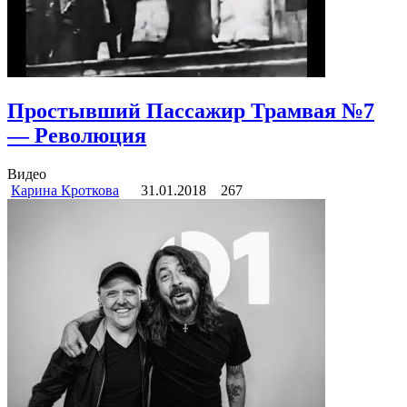
Простывший Пассажир Трамвая №7
— Революция
Видео
Карина Кроткова
31.01.2018
267