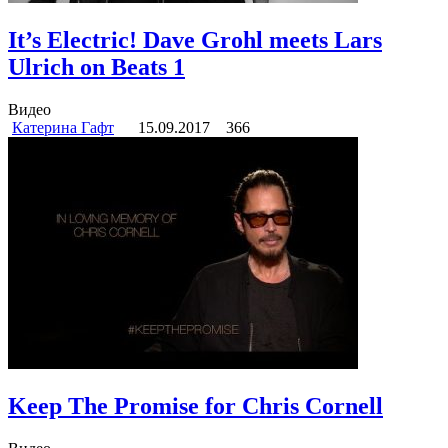
It’s Electric! Dave Grohl meets Lars
Ulrich on Beats 1
Видео
Катерина Гафт
15.09.2017
366
Keep The Promise for Chris Cornell