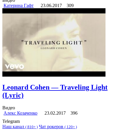
Видео
Катерина Гафт
23.06.2017
309
Leonard Cohen — Traveling Light
(Lyric)
Видео
Алекс Козаченко
23.02.2017
396
Telegram
Наш канал
Чат рокеров
(
810+ )
(
120+ )