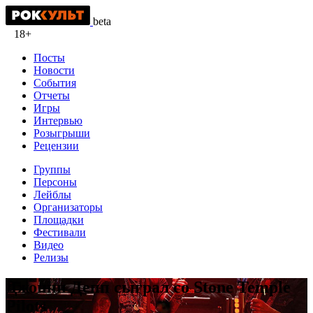
beta
18+
Посты
Новости
События
Отчеты
Игры
Интервью
Розыгрыши
Рецензии
Группы
Персоны
Лейблы
Организаторы
Площадки
Фестивали
Видео
Релизы
Джонни Депп сыграл со Stone Temple
Pilots