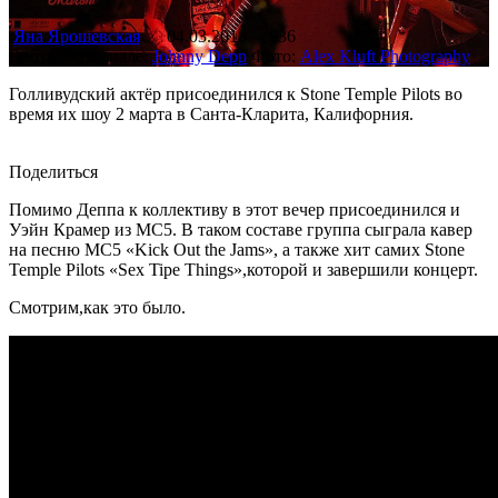
Яна Ярошевская
04.03.2018
936
В этом материале:
Johnny Depp
Фото:
Alex Kluft Photography
Голливудский актёр присоединился к Stone Temple Pilots во
время их шоу 2 марта в Санта-Кларита, Калифорния.
Поделиться
Помимо Деппа к коллективу в этот вечер присоединился и
Уэйн Крамер из MC5. В таком составе группа сыграла кавер
на песню MC5 «Kick Out the Jams», а также хит самих Stone
Temple Pilots «Sex Tipe Things»,которой и завершили концерт.
Смотрим,как это было.