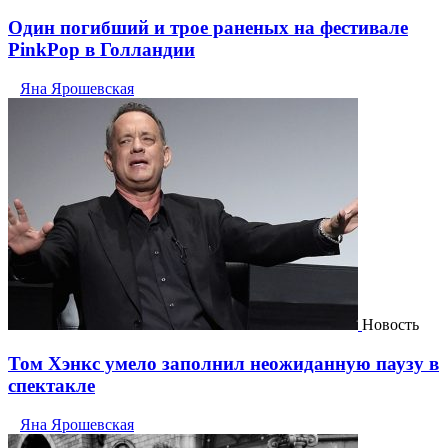
Один погибший и трое раненых на фестивале
PinkPop в Голландии
Яна Ярошевская
Новость
Том Хэнкс умело заполнил неожиданную паузу в
спектакле
Яна Ярошевская