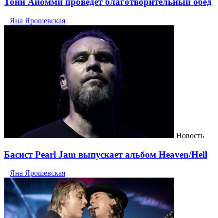
Тони Айомми проведёт благотворительный обед
Яна Ярошевская
Новость
Басист Pearl Jam выпускает альбом Heaven/Hell
Яна Ярошевская