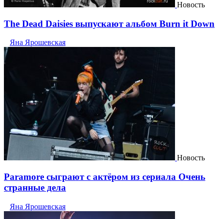
Новость
The Dead Daisies выпускают альбом Burn it Down
Яна Ярошевская
Новость
Paramore сыграют с актёром из сериала Очень
странные дела
Яна Ярошевская