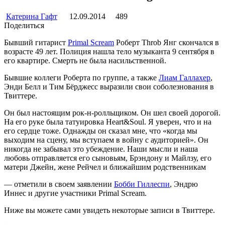
Катерина Гафт
12.09.2014
489
Поделиться
Бывший гитарист
Primal Scream
Роберт Throb Янг скончался в
возрасте 49 лет. Полиция нашла тело музыканта 9 сентября в
его квартире. Смерть не была насильственной.
Бывшие коллеги Роберта по группе, а также
Лиам Галлахер
,
Энди Белл и Тим Бёрджесс выразили свои соболезнования в
Твиттере.
Он был настоящим рок-н-ролльщиком. Он шел своей дорогой.
На его руке была татуировка Heart&Soul. Я уверен, что и на
его сердце тоже. Однажды он сказал мне, что «когда мы
выходим на сцену, мы вступаем в войну с аудиторией». Он
никогда не забывал это убеждение. Наши мысли и наша
любовь отправляется его сыновьям, Брэндону и Майлзу, его
матери Джейн, жене Рейчел и ближайшим родственникам
— отметили в своем заявлении
Бобби Гиллеспи
, Эндрю
Иннес и другие участники Primal Scream.
Ниже вы можете сами увидеть некоторые записи в Твиттере.