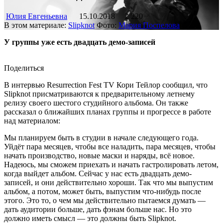
Юлия Евгеньевна
15.10.2018
2 220
В этом материале:
Slipknot
Фото:
Мария Поспелова
У группы уже есть двадцать демо-записей
Поделиться
В интервью Resurrection Fest TV Кори Тейлор сообщил, что
Slipknot присматриваются к предварительному летнему
релизу своего шестого студийного альбома. Он также
рассказал о ближайших планах группы и прогрессе в работе
над материалом:
Мы планируем быть в студии в начале следующего года.
Уйдёт пара месяцев, чтобы все наладить, пара месяцев, чтобы
начать производство, новые маски и наряды, всё новое.
Надеюсь, мы сможем приехать и начать гастролировать летом,
когда выйдет альбом. Сейчас у нас есть двадцать демо-
записей, и они действительно хороши. Так что мы выпустим
альбом, а потом, может быть, выпустим что-нибудь после
этого. Это то, о чем мы действительно пытаемся думать —
дать аудитории больше, дать фэнам больше нас. Но это
должно иметь смысл — это должны быть Slipknot.