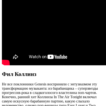
Фил Коллинз
Не все поклонники Genesis восприняли с энтузиазмом эту
трансформацию музыканта: из барабанщика ‒ суперзвезды
прогрессив-рока в сладкоголосого властелина поп-чартов.
Конечно, ранний хит Коллинза In The Air Tonight включал
самую искусную барабанную партию, какую слыхало
человечество, однако поп-вещицы типа Easy Lover и Two