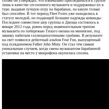
Позже он утверждал, что изначально присоединился к группе
лишь в качестве сессионного музыканта и поддерживал их в
туре, выдавая лучшую игру на барабанах, на какую только
был способен. В тот период Fleet Foxes уже находились в
статусе молодой, но подающей большие надежды команды.
Последнее совместное шоу группы и Джоша состоялось в
январе 2012 года, ровно перед знаменательным трипом
музыканта по побережью Тихого океана на минивэне, под
завязку набитым галлюциногенными грибами. В результате
на свет появился дебютный альбом Fear Fun, выпущенный
под псевдонимом Father John Misty. Он стал тем самым
уникальным случаем, когда смена музыкантом барабанной
установки на место у микрофона окупилась сполна.