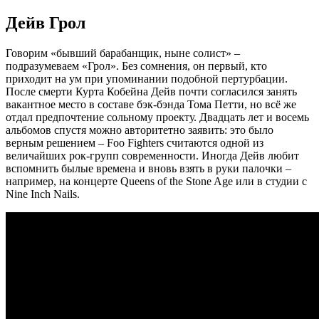
Дейв Грол
Говорим «бывший барабанщик, ныне солист» ‒
подразумеваем «Грол». Без сомнения, он первый, кто
приходит на ум при упоминании подобной пертурбации.
После смерти Курта Кобейна Дейв почти согласился занять
вакантное место в составе бэк-бэнда Тома Петти, но всё же
отдал предпочтение сольному проекту. Двадцать лет и восемь
альбомов спустя можно авторитетно заявить: это было
верным решением – Foo Fighters считаются одной из
величайших рок-групп современности. Иногда Дейв любит
вспомнить былые времена и вновь взять в руки палочки ‒
например, на концерте Queens of the Stone Age или в студии с
Nine Inch Nails.