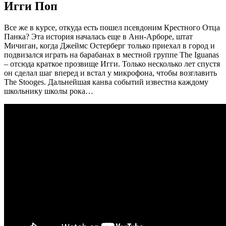
Игги Поп
Все же в курсе, откуда есть пошел псевдоним Крестного Отца
Панка? Эта история началась еще в Анн-Арборе, штат
Мичиган, когда Джеймс Остерберг только приехал в город и
подвизался играть на барабанах в местной группе The Iguanas
‒ отсюда краткое прозвище Игги. Только несколько лет спустя
он сделал шаг вперед и встал у микрофона, чтобы возглавить
The Stooges. Дальнейшая канва событий известна каждому
школьнику школы рока…