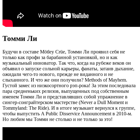
Томми Ли
Будучи в составе Mötley Crüe, Томми Ли проявил себя не
только как профи за барабанной установкой, но и как
музыкальный инноватор. Так что, когда на рубеже веков он
объявил о запуске сольной карьеры, фанаты, затаив дыхание,
ожидали чего-то нового, прежде не виданного и не
слыханного. И что же они получили? Methods of Mayhem.
Густой замес из низкосортного рэп-рока! За этим последовала
пара средненьких релизов, выпущенных под собственным
именем Томми Ли и представлявших собой упражнение в
сингер-сонграйтерском мастерстве (Never a Dull Moment и
Tommyland: The Ride). И в итоге музыкант вернулся к группе,
чтобы выпустить A Public Disservice Announcement в 2010-м.
Но любим мы Томми не столько и не только за это!