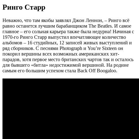
Ринго Старр
Неважно, что там якобы заявлял Джон Леннон, ‒ Ринго всё
равно останется лучшим барабанщиком The Beatles. И самое
главное – его сольная карьера также была недурна! Начиная с
1970-го Ринго Старр выпустил впечатляющее количество
альбомов – 16 студийных, 12 записей живых выступлений и
ряд сборников. С песнями Photograph и You’re Sixteen он
покорил вершины всех возможных американских хит-
парадов, хотя первое место британских чартов так и осталось
для бывшего «битла» недостижимой вершиной. На родине
самым его большим успехом стала Back Off Boogaloo.