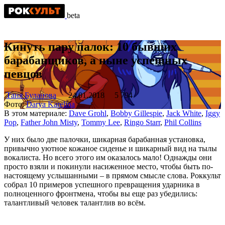
beta
Кинуть пару палок: 10 бывших
барабанщиков, а ныне успешных
певцов
Таня Буланова
24.01.2018
5 794
Фото:
Darya Karelina
В этом материале:
Dave Grohl
,
Bobby Gillespie
,
Jack White
,
Iggy
Pop
,
Father John Misty
,
Tommy Lee
,
Ringo Starr
,
Phil Collins
У них было две палочки, шикарная барабанная установка,
привычно уютное кожаное сиденье и шикарный вид на тылы
вокалиста. Но всего этого им оказалось мало! Однажды они
просто взяли и покинули насиженное место, чтобы быть по-
настоящему услышанными – в прямом смысле слова. Роккульт
собрал 10 примеров успешного превращения ударника в
полноценного фронтмена, чтобы вы еще раз убедились:
талантливый человек талантлив во всём.