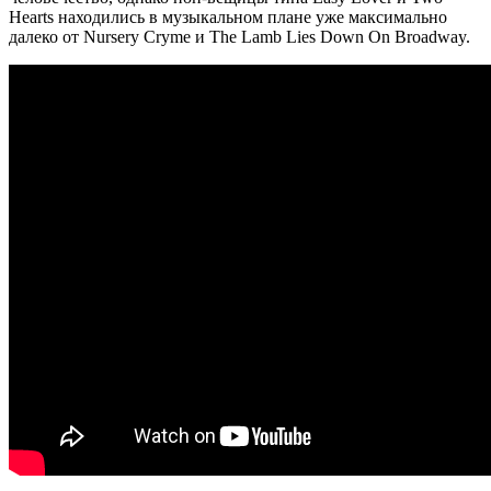
Hearts находились в музыкальном плане уже максимально
далеко от Nursery Cryme и The Lamb Lies Down On Broadway.