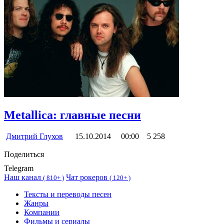
Metallica: главные песни
Дмитрий Глухов
15.10.2014
00:00
5 258
Поделиться
Telegram
Наш канал
Чат рокеров
(
810+ )
(
120+ )
Тексты и переводы песен
Жанры
Компании
Фильмы и сериалы