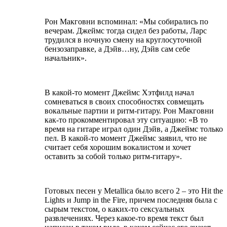
Рон Макговни вспоминал: «Мы собирались по
вечерам. Джеймс тогда сидел без работы, Ларс
трудился в ночную смену на круглосуточной
бензозаправке, а Дэйв…ну, Дэйв сам себе
начальник».
В какой-то момент Джеймс Хэтфилд начал
сомневаться в своих способностях совмещать
вокальные партии и ритм-гитару. Рон Макговни
как-то прокомментировал эту ситуацию: «В то
время на гитаре играл один Дэйв, а Джеймс только
пел. В какой-то момент Джеймс заявил, что не
считает себя хорошим вокалистом и хочет
оставить за собой только ритм-гитару».
Готовых песен у Metallica было всего 2 – это Hit the
Lights и Jump in the Fire, причем последняя была с
сырым текстом, о каких-то сексуальных
развлечениях. Через какое-то время текст был