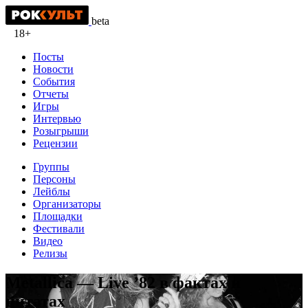
beta
18+
Посты
Новости
События
Отчеты
Игры
Интервью
Розыгрыши
Рецензии
Группы
Персоны
Лейблы
Организаторы
Площадки
Фестивали
Видео
Релизы
Metallica — Live ’82 в фактах и
цитатах