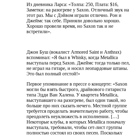
Из дневника Ларса: «Толпа: 250, Плата: $16,
Заметки: на разогреве у Saxon. Отличный звук на
этот раз. Мы с Дэйвом играли отлично. Рон и
Джеймс так себе. Приняли довольно хорошо.
Хорошо провели время, но Saxon так и не
встретили».
Джон Буш (вокалист Armored Saint и Anthrax)
вспоминал: «Я был в Whisky, когда Metallica
выступала перед Saxon. Джеймс тогда только пел,
не играл на гитаре, и носил леопардовые штаны.
Это был полный отстой!»
Первое упоминание в прессе о концерте: «Saxon
могли бы взять быстрого, драйвового гитариста
типа Эдди Ван Халена. У квартета Metallica,
выступавшего на разогреве, был один такой, но
больше про них сказать нечего. Местной группе
требуется проделать значительную работу, чтобы
преодолеть неуклюжесть в исполнении. […]
Некоторые клубы, в которых Metallica поначалу
выступала, требовали, чтобы сет-лист группы
полностью состоял из своих песен. Поскольку