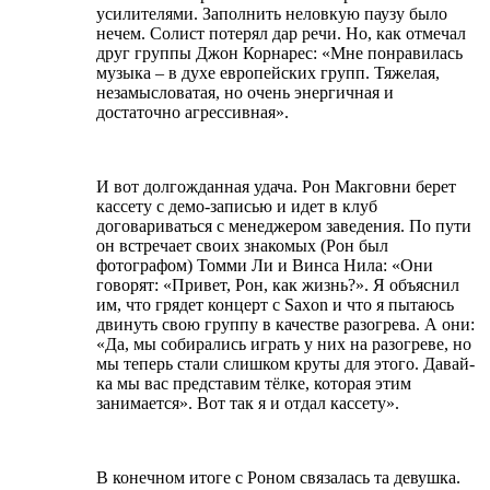
усилителями. Заполнить неловкую паузу было
нечем. Солист потерял дар речи. Но, как отмечал
друг группы Джон Корнарес: «Мне понравилась
музыка – в духе европейских групп. Тяжелая,
незамысловатая, но очень энергичная и
достаточно агрессивная».
И вот долгожданная удача. Рон Макговни берет
кассету с демо-записью и идет в клуб
договариваться с менеджером заведения. По пути
он встречает своих знакомых (Рон был
фотографом) Томми Ли и Винса Нила: «Они
говорят: «Привет, Рон, как жизнь?». Я объяснил
им, что грядет концерт с Saxon и что я пытаюсь
двинуть свою группу в качестве разогрева. А они:
«Да, мы собирались играть у них на разогреве, но
мы теперь стали слишком круты для этого. Давай-
ка мы вас представим тёлке, которая этим
занимается». Вот так я и отдал кассету».
В конечном итоге с Роном связалась та девушка.