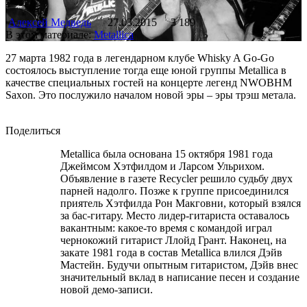
Алексей Медведь
27.03.2015
3 189
В этом материале:
Metallica
27 марта 1982 года в легендарном клубе Whisky A Go-Go
состоялось выступление тогда еще юной группы Metallica в
качестве специальных гостей на концерте легенд NWOBHM
Saxon. Это послужило началом новой эры – эры трэш метала.
Поделиться
Metallica была основана 15 октября 1981 года
Джеймсом Хэтфилдом и Ларсом Ульрихом.
Объявление в газете Recycler решило судьбу двух
парней надолго. Позже к группе присоединился
приятель Хэтфилда Рон Макговни, который взялся
за бас-гитару. Место лидер-гитариста оставалось
вакантным: какое-то время с командой играл
чернокожий гитарист Ллойд Грант. Наконец, на
закате 1981 года в состав Metallica влился Дэйв
Мастейн. Будучи опытным гитаристом, Дэйв внес
значительный вклад в написание песен и создание
новой демо-записи.