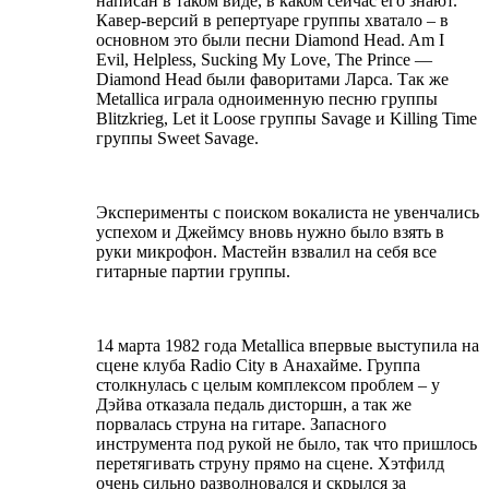
написан в таком виде, в каком сейчас его знают.
Кавер-версий в репертуаре группы хватало – в
основном это были песни Diamond Head. Am I
Evil, Helpless, Sucking My Love, The Prince —
Diamond Head были фаворитами Ларса. Так же
Metallica играла одноименную песню группы
Blitzkrieg, Let it Loose группы Savage и Killing Time
группы Sweet Savage.
Эксперименты с поиском вокалиста не увенчались
успехом и Джеймсу вновь нужно было взять в
руки микрофон. Мастейн взвалил на себя все
гитарные партии группы.
14 марта 1982 года Metallica впервые выступила на
сцене клуба Radio City в Анахайме. Группа
столкнулась с целым комплексом проблем – у
Дэйва отказала педаль дисторшн, а так же
порвалась струна на гитаре. Запасного
инструмента под рукой не было, так что пришлось
перетягивать струну прямо на сцене. Хэтфилд
очень сильно разволновался и скрылся за