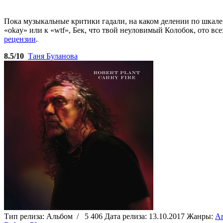
Пока музыкальные критики гадали, на каком делении по шкале норм
«okay» или к «wtf», Бек, что твой неуловимый Колобок, ото в
рецензии
.
8.5/10
Таня Буланова
Тип релиза:
Альбом
/
5 406
Дата релиза:
13.10.2017
Жанры:
Ar