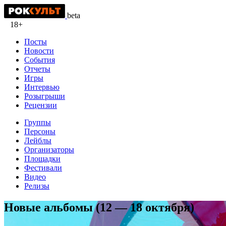
beta
18+
Посты
Новости
События
Отчеты
Игры
Интервью
Розыгрыши
Рецензии
Группы
Персоны
Лейблы
Организаторы
Площадки
Фестивали
Видео
Релизы
Новые альбомы (12 — 18 октября)