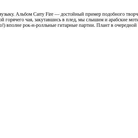
узыку. Альбом Carry Fire — достойный пример подобного творче
й горячего чая, закутавшись в плед, мы слышим и арабские мот
до!) вполне рок-н-ролльные гитарные партии. Плант в очередной р