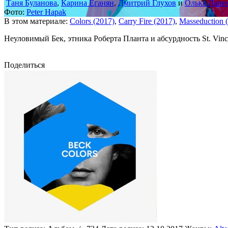
Таня Буланова
,
Карина Еганян
,
Дмитрий Глухов
и
Олька Лапе
Фото:
Peter Hapak
В этом материале:
Colors (2017)
,
Carry Fire (2017)
,
Masseduction 
Неуловимый Бек, этника Роберта Планта и абсурдность St. Vin
Поделиться