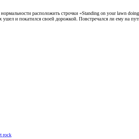
альности расположить строчки «Standing on your lawn doing jujits
сех ушел и покатился своей дорожкой. Повстречался ли ему на п
t rock