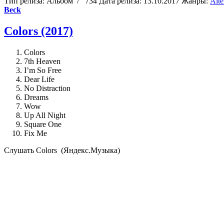
Тип релиза:
Альбом
/
734
Дата релиза:
13.10.2017
Жанры:
Alte
Beck
Colors (2017)
Colors
7th Heaven
I’m So Free
Dear Life
No Distraction
Dreams
Wow
Up All Night
Square One
Fix Me
Cлушать Colors (Яндекс.Музыка)