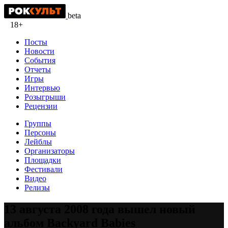
beta
18+
Посты
Новости
События
Отчеты
Игры
Интервью
Розыгрыши
Рецензии
Группы
Персоны
Лейблы
Организаторы
Площадки
Фестивали
Видео
Релизы
13 августа 2008 года вышел новый
альбом Backyard Babies