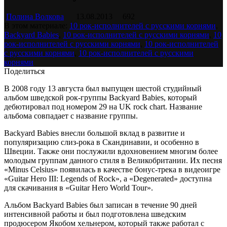
Полина Волкова
13.08.2013
692
В этом материале:
10 рок-исполнителей с русскими корнями
,
Backyard Babies
,
10 рок-исполнителей с русскими корнями
,
10
рок-исполнителей с русскими корнями
,
10 рок-исполнителей
с русскими корнями
,
10 рок-исполнителей с русскими
корнями
Поделиться
В 2008 году 13 августа был выпущен шестой студийный
альбом шведской рок-группы Backyard Babies, который
дебютировал под номером 29 на UK rock chart. Название
альбома совпадает с название группы.
Backyard Babies внесли большой вклад в развитие и
популяризацию слиз-рока в Скандинавии, и особенно в
Швеции. Также они послужили вдохновением многим более
молодым группам данного стиля в Великобритании. Их песня
«Minus Celsius» появилась в качестве бонус-трека в видеоигре
«Guitar Hero III: Legends of Rock», а «Degenerated» доступна
для скачивания в «Guitar Hero World Tour».
Альбом Backyard Babies был записан в течение 90 дней
интенсивной работы и был подготовлена шведским
продюсером Якобом хельнером, который также работал с