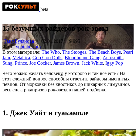
beta
15 безумных райдеров рок-звезд
Таня Буланова
02.01.2017
9 995
Фото:
youtube.com
В этом материале:
The Who
,
The Stooges
,
The Beach Boys
,
Pearl
Jam
,
Metallica
,
Goo Goo Dolls
,
Bloodhound Gang
,
Aerosmith
,
Sting
,
Prince
,
Joe Cocker
,
James Brown
,
Jack White
,
Iggy Pop
Чего можно желать человеку, у которого и так всё есть? На
этот сложный вопрос способны ответить райдеры именитых
певцов. От морковки без хвостиков до шикарных лимузинов ‒
весь спектр капризов рок-звезд в нашей подборке.
1. Джек Уайт и гуакамоле