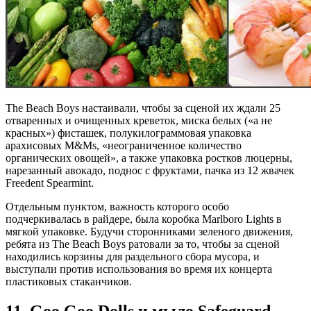
The Beach Boys настаивали, чтобы за сценой их ждали 25
отваренных и очищенных креветок, миска белых («а не
красных») фисташек, полукилограммовая упаковка
арахисовых M&Ms, «неограниченное количество
органических овощей», а также упаковка ростков люцерны,
нарезанный авокадо, поднос с фруктами, пачка из 12 жвачек
Freedent Spearmint.
Отдельным пунктом, важность которого особо
подчеркивалась в райдере, была коробка Marlboro Lights в
мягкой упаковке. Будучи сторонниками зеленого движения,
ребята из The Beach Boys ратовали за то, чтобы за сценой
находились корзины для раздельного сбора мусора, и
выступали против использования во время их концерта
пластиковых стаканчиков.
11. Goo Goo Dolls и мыло Safeguard