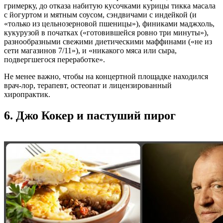
гримерку, до отказа набитую кусочками курицы тикка масала
с йогуртом и мятным соусом, сэндвичами с индейкой (и
«только из цельнозерновой пшеницы»), финиками маджхоль,
кукурузой в початках («готовившейся ровно три минуты»),
разнообразными свежими диетическими маффинами («не из
сети магазинов 7/11»), и «никакого мяса или сыра,
подвергшегося переработке».
Не менее важно, чтобы на концертной площадке находился
врач-лор, терапевт, остеопат и лицензированный
хиропрактик.
6. Джо Кокер и пастуший пирог