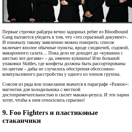
Первые строчки райдера вечно задорных ребят из Bloodhound
Gang пытаются убедить в том, что «это серьезный документ».
И поначалу такому заявлению можно поверить: список
включает вполне обычные пункты, вроде сэндвичей, содовой,
макаронного салата… Пока дело не доходит до «кувшина с
шестью хот-догами» ‒ да, именно кувшина! Или большой
упаковки Skittles, где конфеты должны быть рассортированы
по цветам ‒ дабы не случилось обострения обсессивно-
компульсивного расстройства у одного из членов группы.
Совсем из ряда вон пожелания значатся в параграфе «Разное»:
магнитик для холодильника с местной
достопримечательностью и скелет макаки-резуса. И эти парни
хотят, чтобы к ним относились серьезно!
9. Foo Fighters и пластиковые
стаканчики