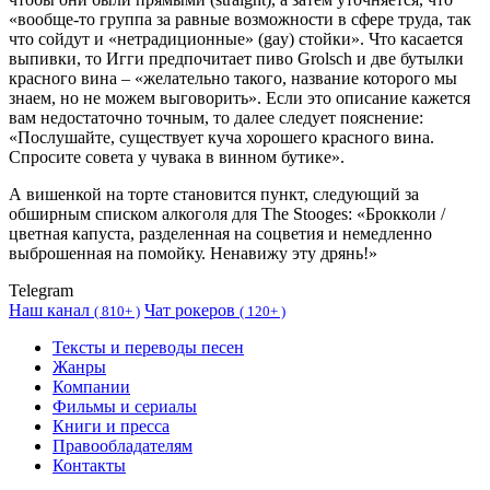
«вообще-то группа за равные возможности в сфере труда, так
что сойдут и «нетрадиционные» (gay) стойки». Что касается
выпивки, то Игги предпочитает пиво Grolsch и две бутылки
красного вина ‒ «желательно такого, название которого мы
знаем, но не можем выговорить». Если это описание кажется
вам недостаточно точным, то далее следует пояснение:
«Послушайте, существует куча хорошего красного вина.
Спросите совета у чувака в винном бутике».
А вишенкой на торте становится пункт, следующий за
обширным списком алкоголя для The Stooges: «Брокколи /
цветная капуста, разделенная на соцветия и немедленно
выброшенная на помойку. Ненавижу эту дрянь!»
Telegram
Наш канал
Чат рокеров
(
810+ )
(
120+ )
Тексты и переводы песен
Жанры
Компании
Фильмы и сериалы
Книги и пресса
Правообладателям
Контакты