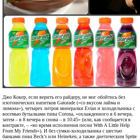
Джо Кокер, если верить его райдеру, не мог обойтись без
изотонических напитков Gatorade («со вкусом лайма и
лимона»), четырех литров минералки Evian и холодильника с
восемью бутылками пива Corona, «охлажденного в 6 вечера,
затем ‒ в 8 вечера и снова ‒ в 10:45» (или, как сообщается в
контракте, ‒ «во время исполнения песни With A Little Help
From My Friends»). И без сумки-холодильника с шестью
банками пива Beck’s или Heineken, а также диетическим Sprite