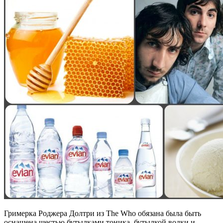
Гримерка Роджера Долтри из The Who обязана была быть
оснащена шестью бутылками тоника, бутылкой водки и