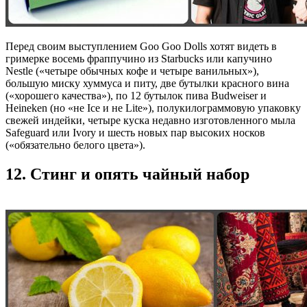
Перед своим выступлением Goo Goo Dolls хотят видеть в
гримерке восемь фраппучино из Starbucks или капучино
Nestle («четыре обычных кофе и четыре ванильных»),
большую миску хуммуса и питу, две бутылки красного вина
(«хорошего качества»), по 12 бутылок пива Budweiser и
Heineken (но «не Ice и не Lite»), полукилограммовую упаковку
свежей индейки, четыре куска недавно изготовленного мыла
Safeguard или Ivory и шесть новых пар высоких носков
(«обязательно белого цвета»).
12. Стинг и опять чайный набор