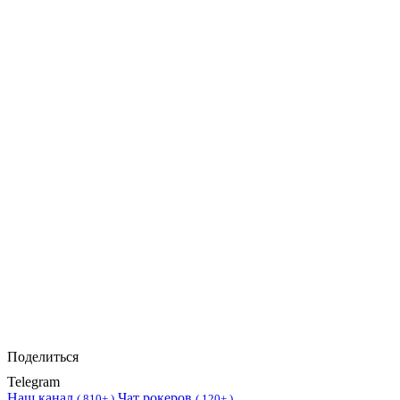
Поделиться
Telegram
Наш канал
Чат рокеров
(
810+ )
(
120+ )