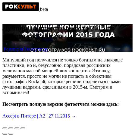
beta
Лучшие концертные фото 2015 по
версии rockcult.ru
Редакция Роккульт.ру
11.01.2016
1 335
Минувший год получился не только богатым на знаковые
пластинки, но и, безусловно, порадовал российских
меломанов массой мощнейших концертов. Эти шоу,
разумеется, просто не могли не попасть в объективы
фотографов Rockcult, которые решили поделиться с вами
лучшими кадрами, сделанными в 2015-м. Смотрим и
вспоминаем!
Посмотреть полную версию фотоотчета можно здесь:
Accept в Питере | A2 | 27.11.2015 →