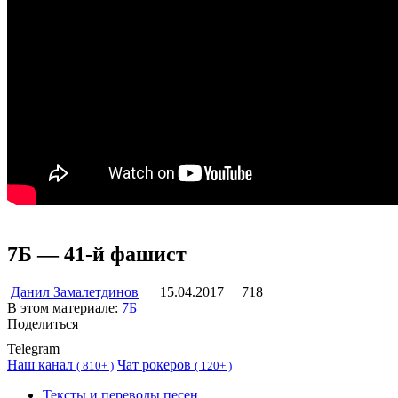
7Б — 41-й фашист
Данил Замалетдинов
15.04.2017
718
В этом материале:
7Б
Поделиться
Telegram
Наш канал
Чат рокеров
(
810+ )
(
120+ )
Тексты и переводы песен