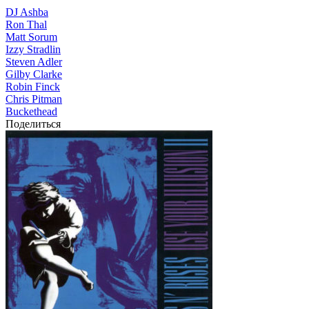
DJ Ashba
Ron Thal
Matt Sorum
Izzy Stradlin
Steven Adler
Gilby Clarke
Robin Finck
Chris Pitman
Buckethead
Поделиться