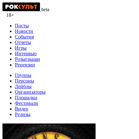
beta
18+
Посты
Новости
События
Отчеты
Игры
Интервью
Розыгрыши
Рецензии
Группы
Персоны
Лейблы
Организаторы
Площадки
Фестивали
Видео
Релизы