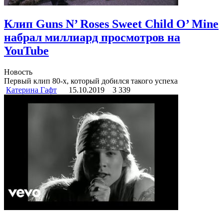
Клип Guns N’ Roses Sweet Child O’ Mine
набрал миллиард просмотров на
YouTube
Новость
Первый клип 80-х, который добился такого успеха
Катерина Гафт
15.10.2019
3 339