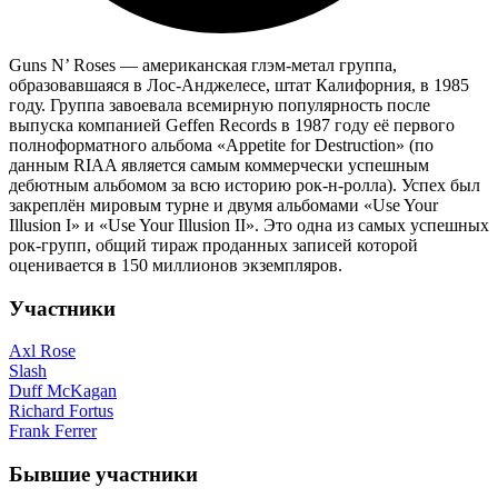
Guns N’ Roses — американская глэм-метал группа,
образовавшаяся в Лос-Анджелесе, штат Калифорния, в 1985
году. Группа завоевала всемирную популярность после
выпуска компанией Geffen Records в 1987 году её первого
полноформатного альбома «Appetite for Destruction» (по
данным RIAA является самым коммерчески успешным
дебютным альбомом за всю историю рок-н-ролла). Успех был
закреплён мировым турне и двумя альбомами «Use Your
Illusion I» и «Use Your Illusion II». Это одна из самых успешных
рок-групп, общий тираж проданных записей которой
оценивается в 150 миллионов экземпляров.
Участники
Axl Rose
Slash
Duff McKagan
Richard Fortus
Frank Ferrer
Бывшие участники