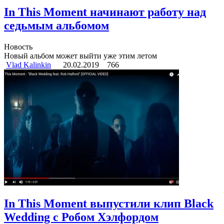
In This Moment начинают работу над
седьмым альбомом
Новость
Новый альбом может выйти уже этим летом
Vlad Kalinkin
20.02.2019
766
In This Moment выпустили клип Black
Wedding с Робом Хэлфордом