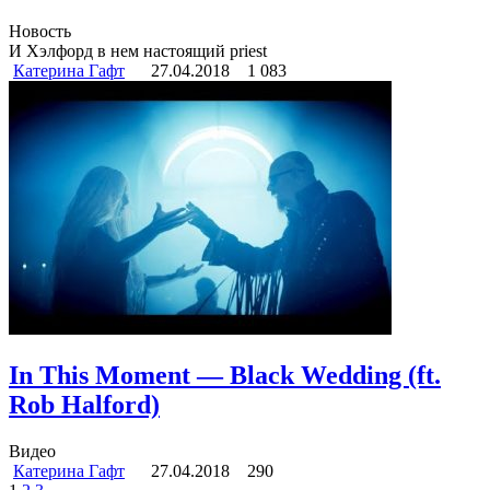
Новость
И Хэлфорд в нем настоящий priest
Катерина Гафт
27.04.2018
1 083
In This Moment — Black Wedding (ft.
Rob Halford)
Видео
Катерина Гафт
27.04.2018
290