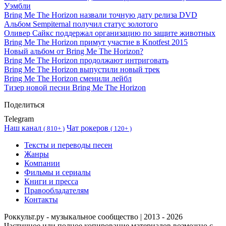
Уэмбли
Bring Me The Horizon назвали точную дату релиза DVD
Альбом Sempiternal получил статус золотого
Оливер Сайкс поддержал организацию по защите животных
Bring Me The Horizon примут участие в Knotfest 2015
Новый альбом от Bring Me The Horizon?
Bring Me The Horizon продолжают интриговать
Bring Me The Horizon выпустили новый трек
Bring Me The Horizon сменили лейбл
Тизер новой песни Bring Me The Horizon
Поделиться
Telegram
Наш канал
Чат рокеров
(
810+ )
(
120+ )
Тексты и переводы песен
Жанры
Компании
Фильмы и сериалы
Книги и пресса
Правообладателям
Контакты
Роккульт.ру - музыкальное сообщество | 2013 - 2026
Частичное или полное копирование материалов возможно с