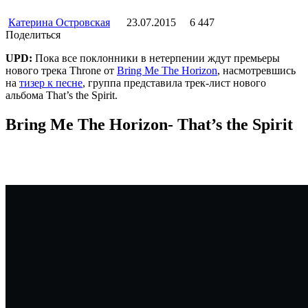
Катерина Островская
23.07.2015
6 447
Поделиться
UPD:
Пока все поклонники в нетерпении ждут премьеры
нового трека Throne от
Bring Me The Horizon
, насмотревшись
на
тизер к песне
, группа представила трек-лист нового
альбома That’s the Spirit.
Bring Me The Horizon- That’s the Spirit