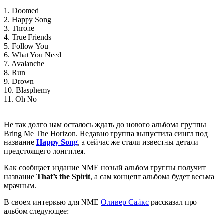
1. Doomed
2. Happy Song
3. Throne
4. True Friends
5. Follow You
6. What You Need
7. Avalanche
8. Run
9. Drown
10. Blasphemy
11. Oh No
Не так долго нам осталось ждать до нового альбома группы
Bring Me The Horizon. Недавно группа выпустила сингл под
название
Happy Song
, а сейчас же стали известны детали
предстоящего лонгплея.
Как сообщает издание NME новый альбом группы получит
название
That’s the Spirit
, а сам концепт альбома будет весьма
мрачным.
В своем интервью для NME
Оливер Сайкс
рассказал про
альбом следующее: