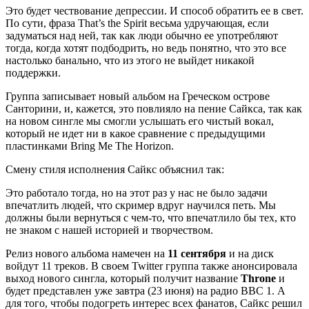
Это будет чествование депрессии. И способ обратить ее в свет.
По сути, фраза That’s the Spirit весьма удручающая, если
задуматься над ней, так как люди обычно ее употребляют
тогда, когда хотят подбодрить, но ведь понятно, что это все
настолько банально, что из этого не выйдет никакой
поддержки.
Группа записывает новый альбом на Греческом острове
Санторини, и, кажется, это повлияло на пение Сайкса, так как
на новом сингле мы смогли услышать его чистый вокал,
который не идет ни в какое сравнение с предыдущими
пластинками Bring Me The Horizon.
Смену стиля исполнения Сайкс объяснил так:
Это работало тогда, но на этот раз у нас не было задачи
впечатлить людей, что скример вдруг научился петь. Мы
должны были вернуться с чем-то, что впечатлило бы тех, кто
не знаком с нашей историей и творчеством.
Релиз нового альбома намечен на
11 сентября
и на диск
войдут 11 треков. В своем Twitter группа также анонсировала
выход нового сингла, который получит название
Throne
и
будет представлен уже завтра (23 июня) на радио BBC 1. А
для того, чтобы подогреть интерес всех фанатов, Сайкс решил