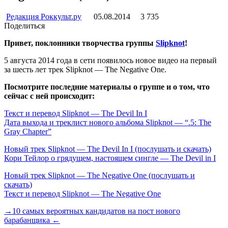
Редакция Роккульт.ру
05.08.2014
3 735
Поделиться
Привет, поклонники творчества группы
Slipknot
!
5 августа 2014 года в сети появилось новое видео на первый
за шесть лет трек Slipknot — The Negative One.
Посмотрите последние материалы о группе и о том, что
сейчас с ней происходит:
Текст и перевод Slipknot — The Devil In I
Дата выхода и треклист нового альбома Slipknot — “.5: The
Gray Chapter”
Новый трек Slipknot — The Devil In I (послушать и скачать)
Кори Тейлор о грядущем, настоящем сингле — The Devil in I
Новый трек Slipknot — The Negative One (послушать и
скачать)
Текст и перевод Slipknot — The Negative One
→10 самых вероятных кандидатов на пост нового
барабанщика ←