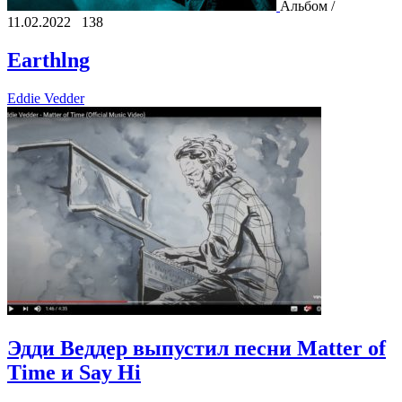
Альбом /
11.02.2022
138
Earthlng
Eddie Vedder
Эдди Веддер выпустил песни Matter of
Time и Say Hi