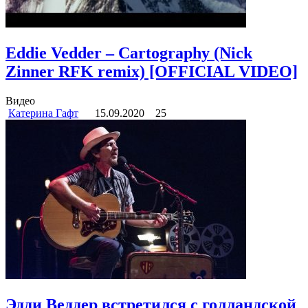
Eddie Vedder – Cartography (Nick
Zinner RFK remix) [OFFICIAL VIDEO]
Видео
Катерина Гафт
15.09.2020
25
Эдди Веддер встретился с голландской