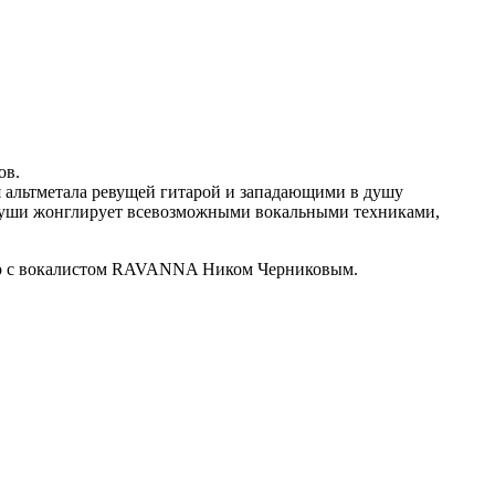
ов.
я альтметала ревущей гитарой и западающими в душу
 души жонглирует всевозможными вокальными техниками,
но с вокалистом RAVANNA Ником Черниковым.