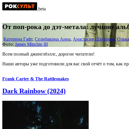
beta
От поп-рока до дэт-метала: лучшие аль
Катерина Гафт
,
Селибакина Анна
,
Анастасия Шаталина
,
Олька
Фото:
James Minchin III
Всем полный джинглбэллс, дорогие читатели!
Наши авторы уже подготовили для вас свой отчёт о том, как п
Frank Carter & The Rattlesnakes
Dark Rainbow (2024)