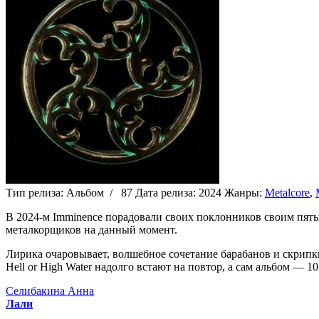
Тип релиза:
Альбом
/
87
Дата релиза:
2024
Жанры:
Metalcore
,
В 2024-м Imminence порадовали своих поклонников своим пяты
металкорщиков на данный момент.
Лирика очаровывает, волшебное сочетание барабанов и скрип
Hell or High Water надолго встают на повтор, а сам альбом — 1
Селибакина Анна
Лали