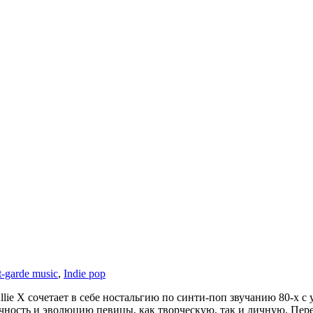
-garde music
,
Indie pop
ie X сочетает в себе ностальгию по синти-поп звучанию 80-х с
тичность и эволюцию певицы, как творческую, так и личную. Пер