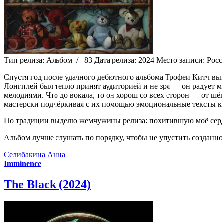
Тип релиза:
Альбом
/
83
Дата релиза:
2024
Место записи:
Рос
Спустя год после удачного дебютного альбома Трофеи Китч в
Лонгплей был тепло принят аудиторией и не зря — он радует 
мелодиями. Что до вокала, то он хорош со всех сторон — от шёп
мастерски подчёркивая с их помощью эмоциональные тексты к
По традиции выделю жемчужины релиза: похитившую моё се
Альбом лучше слушать по порядку, чтобы не упустить создан
Селибакина Анна
Imminence
The Black (2024)