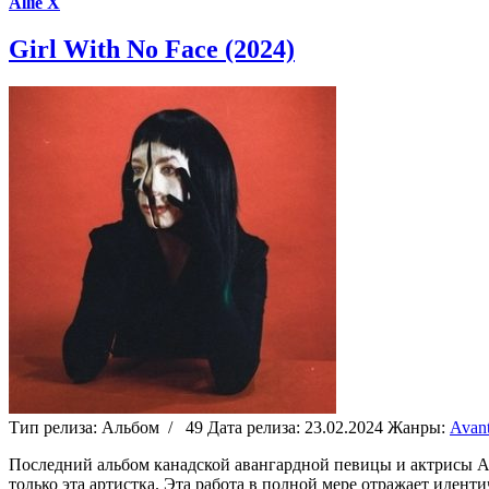
Allie X
Girl With No Face (2024)
Тип релиза:
Альбом
/
49
Дата релиза:
23.02.2024
Жанры:
Avant
Последний альбом канадской авангардной певицы и актрисы All
только эта артистка. Эта работа в полной мере отражает иден