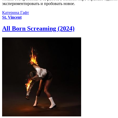
экспериментировать и пробовать новое.
Катерина Гафт
St. Vincent
All Born Screaming (2024)