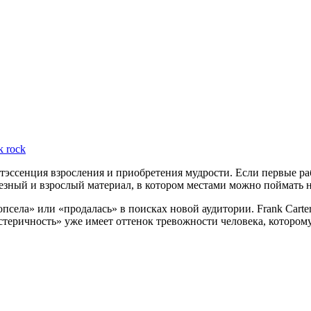
k rock
интэссенция взросления и приобретения мудрости. Если первые 
езный и взрослый материал, в котором местами можно поймать н
попсела» или «продалась» в поисках новой аудитории. Frank Cart
стеричность» уже имеет оттенок тревожности человека, которому