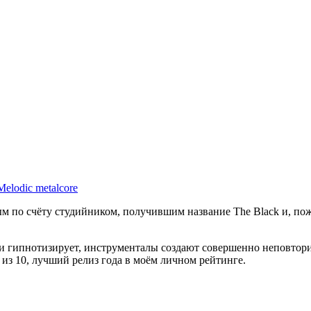
Melodic metalcore
м по счёту студийником, получившим название The Black и, пож
ки гипнотизирует, инструменталы создают совершенно неповтор
0 из 10, лучший релиз года в моём личном рейтинге.