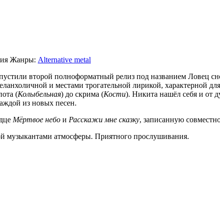
сия
Жанры:
Alternative metal
ыпустили второй полноформатный релиз под названием Ловец сн
меланхоличной и местами трогательной лирикой, характерной дл
ота (
Колыбельная
) до скрима (
Кости
). Никита нашёл себя и от
аждой из новых песен.
рдце
Мёртвое небо
и
Расскажи мне сказку
, записанную совмест
ной музыкантами атмосферы. Приятного прослушивания.