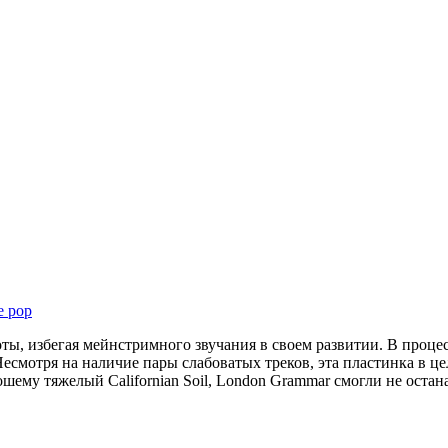
e pop
, избегая мейнстримного звучания в своем развитии. В процесс
 Несмотря на наличие пары слабоватых треков, эта пластинка в ц
ему тяжелый Californian Soil, London Grammar смогли не остан