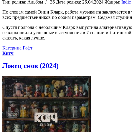
Тип релиза:
Альбом
/
36
Дата релиза:
26.04.2024
Жанры:
Indie
По словам самой Энни Кларк, работа музыканта заключается в то
всех предшественников по обоим параметрам. Седьмая студийн
Спустя полгода с небольшим Кларк выпустила альтернативную в
ее вдохновили успешные выступления в Испании и Латинской А
сказать, какая лучше.
Катерина Гафт
Китч
Ловец снов (2024)