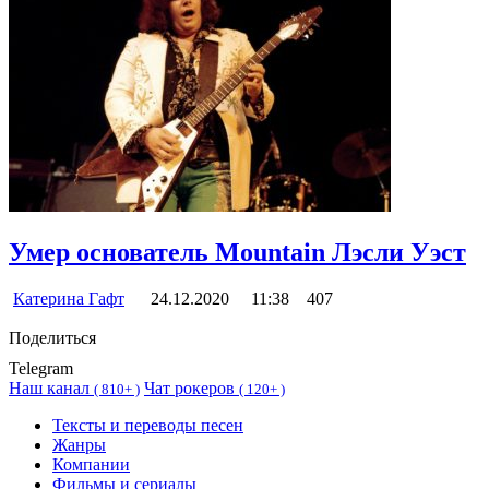
Умер основатель Mountain Лэсли Уэст
Катерина Гафт
24.12.2020
11:38
407
Поделиться
Telegram
Наш канал
Чат рокеров
(
810+ )
(
120+ )
Тексты и переводы песен
Жанры
Компании
Фильмы и сериалы