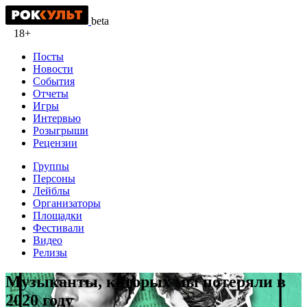
beta
18+
Посты
Новости
События
Отчеты
Игры
Интервью
Розыгрыши
Рецензии
Группы
Персоны
Лейблы
Организаторы
Площадки
Фестивали
Видео
Релизы
Музыканты, которых мы потеряли в
2020 году