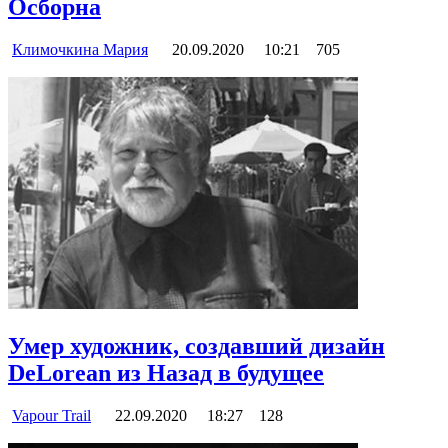
Оcборна
Климочкина Мария
20.09.2020
10:21
705
Умер художник, создавший дизайн
DeLorean из Назад в будущее
Vapour Trail
22.09.2020
18:27
128