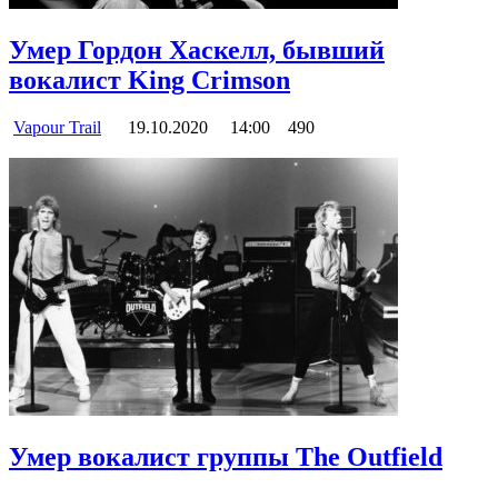
Умер Гордон Хаскелл, бывший
вокалист King Crimson
Vapour Trail
19.10.2020
14:00
490
Умер вокалист группы The Outfield