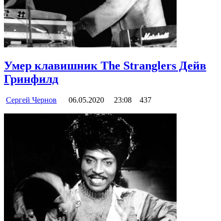
Умер клавишник The Stranglers Дейв
Гринфилд
Сергей Чернов
06.05.2020
23:08
437