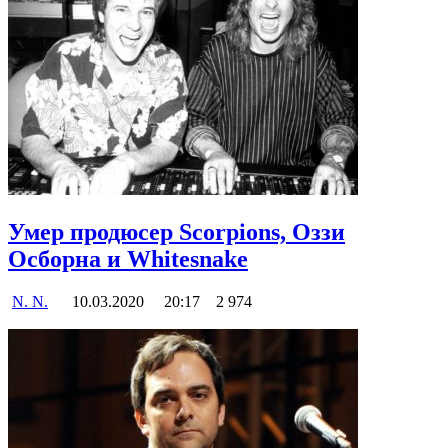
Умер продюсер Scorpions, Оззи
Осборна и Whitesnake
N. N.
10.03.2020
20:17
2 974