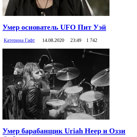
Умер основатель UFO Пит Уэй
Катерина Гафт
14.08.2020
23:49
1 742
Умер барабанщик Uriah Heep и Оззи