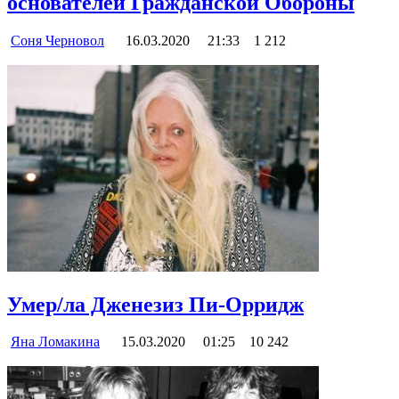
основателей Гражданской Обороны
Соня Черновол
16.03.2020
21:33
1 212
Умер/ла Дженезиз Пи-Орридж
Яна Ломакина
15.03.2020
01:25
10 242