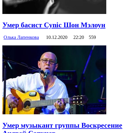
Умер басист Cynic Шон Мэлоун
Олька Лапенкова
10.12.2020
22:20
559
Умер музыкант группы Воскресение