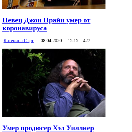
Певец Джон Прайн умер от
коронавируса
Катерина Гафт
08.04.2020
15:15
427
Умер продюсер Хэл Уиллнер